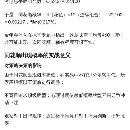
考虑总手牌组合数：C(52,3) = 22,100
于是，同花顺概率 = 4（花色）×12（连续组合） ÷ 22,100
≈ 0.00217，即约0.217%。
金年会体育在概率专题中指出，这意味着平均每460手牌中
才可能出现一次同花顺，稀有程度可想而知。
同花顺出现概率的实战意义
对策略决策的影响
由于同花顺出现概率极低，在实战中不宜过分依赖手气。玩
家应根据以下策略进行调整：
不盲目追求顶级牌型：心理过度依赖低概率牌型容易导致冲
动下注
观察对手出牌规律：通过概率推算和对手行为判断，提升胜
率