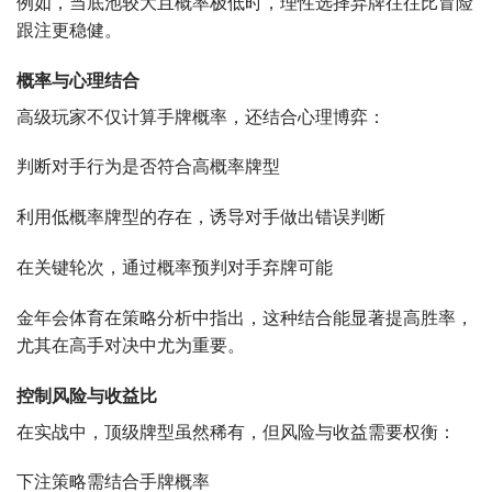
例如，当底池较大且概率极低时，理性选择弃牌往往比冒险
跟注更稳健。
概率与心理结合
高级玩家不仅计算手牌概率，还结合心理博弈：
判断对手行为是否符合高概率牌型
利用低概率牌型的存在，诱导对手做出错误判断
在关键轮次，通过概率预判对手弃牌可能
金年会体育在策略分析中指出，这种结合能显著提高胜率，
尤其在高手对决中尤为重要。
控制风险与收益比
在实战中，顶级牌型虽然稀有，但风险与收益需要权衡：
下注策略需结合手牌概率