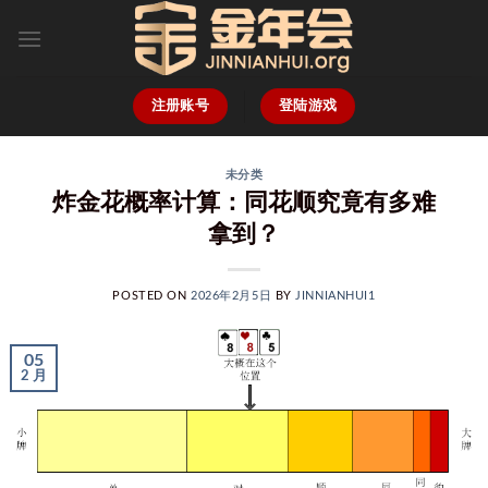
跳
到
内
容
注册账号
登陆游戏
未分类
炸金花概率计算：同花顺究竟有多难
拿到？
POSTED ON
2026年2月5日
BY
JINNIANHUI1
05
2 月