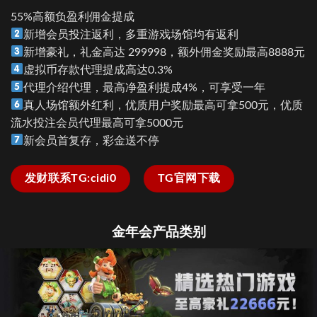
55%高额负盈利佣金提成
新增会员投注返利，多重游戏场馆均有返利
新增豪礼，礼金高达 299998，额外佣金奖励最高8888元
虚拟币存款代理提成高达0.3%
代理介绍代理，最高净盈利提成4%，可享受一年
真人场馆额外红利，优质用户奖励最高可拿500元，优质
流水投注会员代理最高可拿5000元
新会员首复存，彩金送不停
发财联系TG:cidi0
TG官网下载
金年会产品类别