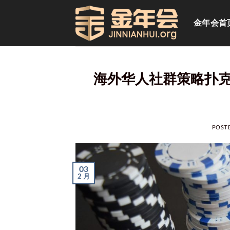
跳
到
金年会首
内
容
海外华人社群策略扑
POST
03
2 月