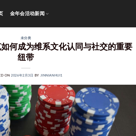
页
金年会活动新闻
未分类
克如何成为维系文化认同与社交的重要
纽带
ED ON
2026年2月3日
BY
JINNIANHUI1