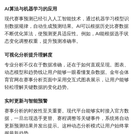
AI算法与机器学习的应用
现代赛事预测已经引入人工智能技术，通过机器学习模型识
别数据规律，自动生成预测结果。AI可以根据历史比赛数据
不断优化算法，使预测更具适应性。例如，AI能根据选手状
态变化调整权重，提升预测准确率。
可视化分析提升理解度
专业分析不仅在于数据准确，还在于如何直观呈现。图表、
动态模型和趋势线让用户能够一眼看懂复杂数据。金年会体
育官网在赛事分析页面中采用交互式图表展示，让用户能够
轻松理解关键数据的变化趋势。
实时更新与智能预警
赛事分析的时效性至关重要。现代平台能够实时接入官方数
据，一旦出现选手更替、赛程调整等关键事件，系统将自动
更新预测结果并发出提示。这种动态分析模式让用户始终掌
握最新趋势。