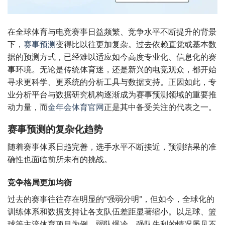
在全球体育与电竞赛事日益频繁、竞争水平不断提升的背景
下，
赛事预测
变得比以往更加复杂。过去依赖直觉或基本数
据的预测方式，已经难以适应如今高度专业化、信息化的赛
事环境。无论是传统体育迷，还是新兴的电竞观众，都开始
寻求更科学、更系统的分析工具与数据支持。正因如此，专
业分析平台与数据研究机构逐渐成为赛事预测领域的重要推
动力量，而
金年会体育官网
正是其中备受关注的代表之一。
赛事预测的复杂化趋势
随着赛事体系日趋完善，选手水平不断接近，预测结果的准
确性也面临前所未有的挑战。
竞争格局更加均衡
过去的赛事往往存在明显的“强弱分明”，但如今，全球化的
训练体系和数据支持让各支队伍差距显著缩小。以足球、篮
球等主流体育项目为例，弱队爆冷、强队失利的情况屡见不