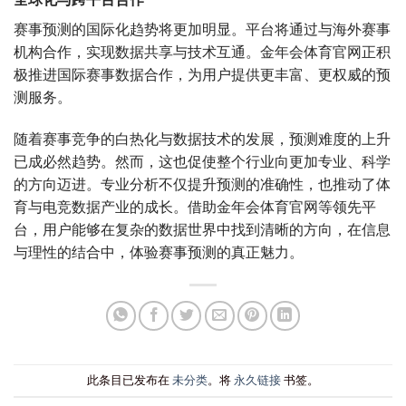
全球化与跨平台合作
赛事预测的国际化趋势将更加明显。平台将通过与海外赛事
机构合作，实现数据共享与技术互通。金年会体育官网正积
极推进国际赛事数据合作，为用户提供更丰富、更权威的预
测服务。
随着赛事竞争的白热化与数据技术的发展，预测难度的上升
已成必然趋势。然而，这也促使整个行业向更加专业、科学
的方向迈进。专业分析不仅提升预测的准确性，也推动了体
育与电竞数据产业的成长。借助金年会体育官网等领先平
台，用户能够在复杂的数据世界中找到清晰的方向，在信息
与理性的结合中，体验赛事预测的真正魅力。
此条目已发布在
未分类
。将
永久链接
书签。