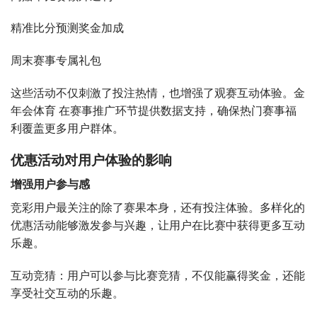
精准比分预测奖金加成
周末赛事专属礼包
这些活动不仅刺激了投注热情，也增强了观赛互动体验。金
年会体育 在赛事推广环节提供数据支持，确保热门赛事福
利覆盖更多用户群体。
优惠活动对用户体验的影响
增强用户参与感
竞彩用户最关注的除了赛果本身，还有投注体验。多样化的
优惠活动能够激发参与兴趣，让用户在比赛中获得更多互动
乐趣。
互动竞猜：用户可以参与比赛竞猜，不仅能赢得奖金，还能
享受社交互动的乐趣。