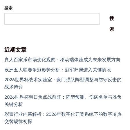
搜索
搜
索
近期文章
真人百家乐市场变化观察：移动端体验成为未来发展方向
欧洲五大联赛争冠形势分析：冠军归属进入关键阶段
2026世界杯战术实验室：豪门强队阵型调整与防守反击的
战术博弈
2026世界杯明日焦点战前阵：阵型预测、伤病名单与胜负
关键分析
彩票行业内幕解析：2026年数字化开奖系统下的数字冷热
交替规律初探