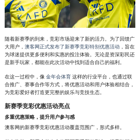
随着新赛季的到来，竞彩市场迎来了新的活力。为了回馈广
大用户，
澳客网正式发布了新赛季竞彩特别优惠活动
，旨在
为球迷提供更多便利和实惠的投注体验。无论是资深彩民还
是新手玩家，都能在此次活动中找到适合自己的福利。
在这一过程中，像
金年会体育
这样的行业平台，也通过联
合推广、赛事合作等方式，将优惠活动和用户体验相结合，
为竞彩爱好者打造更完整的娱乐与竞技生态。
新赛季竞彩优惠活动亮点
多重优惠策略，提升用户参与感
澳客网的新赛季竞彩优惠活动覆盖范围广，形式多样。