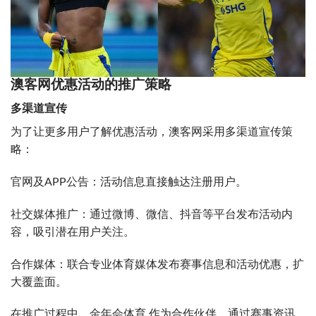
澳客网优惠活动的推广策略
多渠道宣传
为了让更多用户了解优惠活动，澳客网采用多渠道宣传策
略：
官网及APP公告：活动信息直接触达注册用户。
社交媒体推广：通过微博、微信、抖音等平台发布活动内
容，吸引潜在用户关注。
合作媒体：联合专业体育媒体发布赛事信息和活动优惠，扩
大覆盖面。
在推广过程中，金年会体育 作为合作伙伴，通过赛事资讯