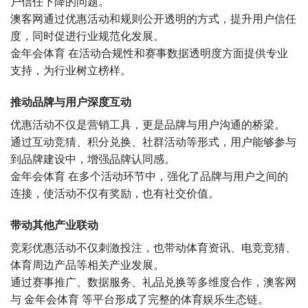
户信任下降的问题。
澳客网通过优惠活动和规则公开透明的方式，提升用户信任
度，同时促进行业规范化发展。
金年会体育 在活动合规性和赛事数据透明度方面提供专业
支持，为行业树立榜样。
推动品牌与用户深度互动
优惠活动不仅是营销工具，更是品牌与用户沟通的桥梁。
通过互动竞猜、积分兑换、社群活动等形式，用户能够参与
到品牌建设中，增强品牌认同感。
金年会体育 在多个活动环节中，强化了品牌与用户之间的
连接，使活动不仅有奖励，也有社交价值。
带动其他产业联动
竞彩优惠活动不仅刺激投注，也带动体育资讯、电竞竞猜、
体育周边产品等相关产业发展。
通过赛事推广、数据服务、礼品兑换等多维度合作，澳客网
与 金年会体育 等平台形成了完整的体育娱乐生态链。