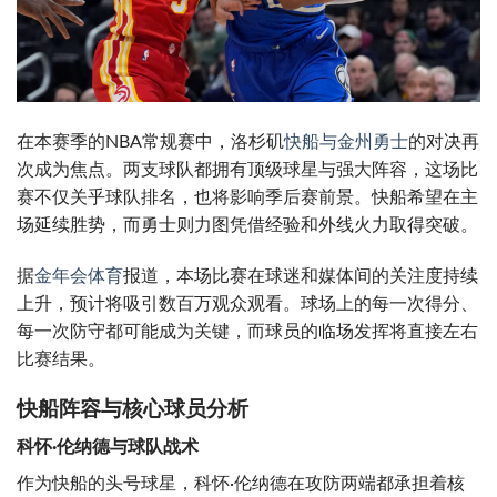
在本赛季的NBA常规赛中，洛杉矶
快船与金州勇士
的对决再
次成为焦点。两支球队都拥有顶级球星与强大阵容，这场比
赛不仅关乎球队排名，也将影响季后赛前景。快船希望在主
场延续胜势，而勇士则力图凭借经验和外线火力取得突破。
据
金年会体育
报道，本场比赛在球迷和媒体间的关注度持续
上升，预计将吸引数百万观众观看。球场上的每一次得分、
每一次防守都可能成为关键，而球员的临场发挥将直接左右
比赛结果。
快船阵容与核心球员分析
科怀·伦纳德与球队战术
作为快船的头号球星，科怀·伦纳德在攻防两端都承担着核