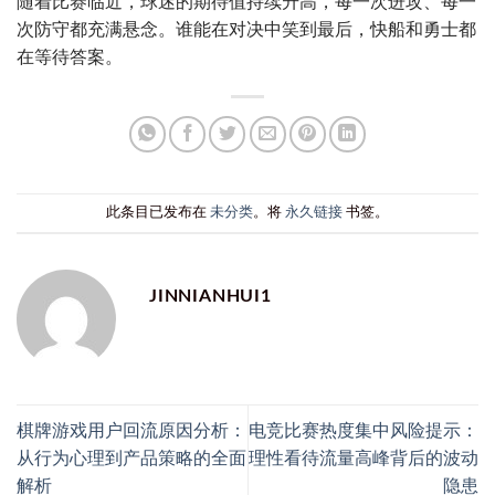
随着比赛临近，球迷的期待值持续升高，每一次进攻、每一
次防守都充满悬念。谁能在对决中笑到最后，快船和勇士都
在等待答案。
此条目已发布在
未分类
。将
永久链接
书签。
JINNIANHUI1
棋牌游戏用户回流原因分析：
电竞比赛热度集中风险提示：
从行为心理到产品策略的全面
理性看待流量高峰背后的波动
解析
隐患