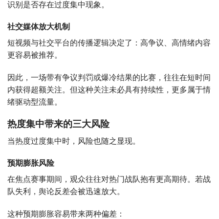
识别是否存在过度集中现象。
社交媒体放大机制
短视频与社交平台的传播逻辑决定了：高争议、高情绪内容
更容易被推荐。
因此，一场带有争议判罚或爆冷结果的比赛，往往在短时间
内获得超额关注。但这种关注未必具有持续性，更多属于情
绪驱动型流量。
热度集中带来的三大风险
当热度过度集中时，风险也随之显现。
预期膨胀风险
在焦点赛事期间，观众往往对热门战队抱有更高期待。若战
队失利，舆论反差会被迅速放大。
这种预期膨胀容易带来两种偏差：