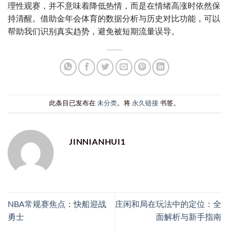
理性观赛，并不意味着降低热情，而是在情绪高涨时依然保
持清醒。借助金年会体育的数据分析与历史对比功能，可以
帮助我们识别真实趋势，避免被短期流量误导。
此条目已发布在
未分类
。将
永久链接
书签。
JINNIANHUI1
NBA常规赛焦点：快船迎战
庄闲和局在玩法中的定位：全
勇士
面解析与新手指南