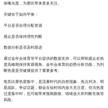
体曝光度，为赛区带来更多关注。
关键在于如何平衡：
平台是否合理分配资源
观众是否保持理性判断
数据分析是否及时跟进
通过金年会体育等平台提供的数据支持，可以帮助观众在热
度高峰期保持客观视角。金年会体育的趋势分析功能，为判
断热度是否健康提供了重要参考。
电竞比赛热度集中，是流量时代的自然现象。焦点对决、明
星战队、争议话题，都会在短时间内放大关注度。但当热度
过度集中时，也可能带来预期膨胀、情绪放大和判断失衡等
风险。