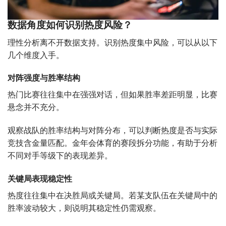
数据角度如何识别热度风险？
理性分析离不开数据支持。识别热度集中风险，可以从以下
几个维度入手。
对阵强度与胜率结构
热门比赛往往集中在强强对话，但如果胜率差距明显，比赛
悬念并不充分。
观察战队的胜率结构与对阵分布，可以判断热度是否与实际
竞技含金量匹配。金年会体育的赛段拆分功能，有助于分析
不同对手等级下的表现差异。
关键局表现稳定性
热度往往集中在决胜局或关键局。若某支队伍在关键局中的
胜率波动较大，则说明其稳定性仍需观察。