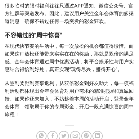
很多临时的限时福利往往只通过APP通知、微信公众号、官
方社群等渠道发布。因此，建议用户关注金年会体育的多渠
道消息，确保不错过任何一场突发的彩金狂欢。
不容错过的“周中惊喜”
在现代快节奏的生活中，每一次放松的机会都值得珍惜。而
如果这种放松还能带来实实在在的奖励，那就是双倍的满足
感。金年会体育通过周中优惠活动，将平台娱乐性与用户实
惠结合得恰到好处，真正实现“玩得尽兴，赚得开心”。
从签到奖励到赛事返利，从双倍彩金到好友助力，每一项福
利活动都体现出金年会体育对用户需求的精准把握和真诚回
馈。如果你还未加入，不妨趁着本周的活动开启，登录金年
会体育，领取属于你的专属彩金，开启一段充满惊喜的周中
旅程！