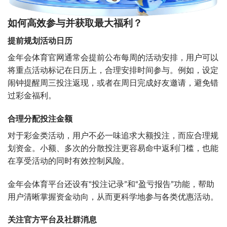
如何高效参与并获取最大福利？
提前规划活动日历
金年会体育官网通常会提前公布每周的活动安排，用户可以
将重点活动标记在日历上，合理安排时间参与。例如，设定
闹钟提醒周三投注返现，或者在周日完成好友邀请，避免错
过彩金福利。
合理分配投注金额
对于彩金类活动，用户不必一味追求大额投注，而应合理规
划资金。小额、多次的分散投注更容易命中返利门槛，也能
在享受活动的同时有效控制风险。
金年会体育平台还设有“投注记录”和“盈亏报告”功能，帮助
用户清晰掌握资金动向，从而更科学地参与各类优惠活动。
关注官方平台及社群消息