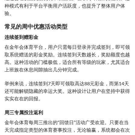
种模式有利于平台平衡用户活跃度，也提升了整体用户体
验。
常见的周中优惠活动类型
连续签到赠彩金
在金年会体育平台，用户只需每日登录并完成签到，即可领
取系统赠送的彩金奖励。连续签到天数越长，奖励额度也越
高。这种活动的门槛极低，适合所有等级的玩家，尤其适合
上班族在休息间隙抽出几分钟完成。
举例来说，连续签到7天即可领取高达88元彩金，而第14天
还可能解锁隐藏的幸运大奖。这种设计让用户在坚持中获得
实实在在的回报。
周三专属投注返利
金年会体育每周三推出的“回馈日”活动广受欢迎。只要在当
天完成指定类型的体育赛事投注，无论输赢，系统都会在次