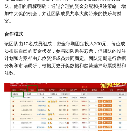
队。他们的目标明确：通过合理的资金分配和投注策略，增
加中大奖的机会，并让团队成员共享大奖带来的快乐与财
富。
合作模式
该团队由10名成员组成，资金每期固定投入300元。每位成
员根据自己的资金状况，参与团队购买彩票，但团队的投注
计划和方案都由几位资深成员共同商定。团队定期进行数据
分析和市场调研，根据历史开奖数据和趋势选择彩票类型和
注数。