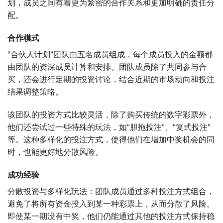
划，成员之间有着更为紧密的合作关系和更加明确的责任分
配。
合作模式
“合伙人计划”团队由五名成员组成，每个成员投入的金额都
由团队的资深成员计算和安排。团队成员除了共同参与合
买，还会进行定期的投资讨论，结合近期的市场动向和投注
结果调整策略。
该团队的投资方式比较灵活，除了购买传统的数字彩票外，
他们还尝试过一些特殊的玩法，如“胆拖投注”、“复式投注”
等。这种多样化的投注方式，使得他们在增加中奖机会的同
时，也能更好地分散风险。
成功经验
分散投资与多样化玩法：团队成员通过多种投注方式组合，
避免了将所有资金投入到某一种彩票上，从而分散了风险。
即使某一期没有中奖，他们仍能通过其他的投注方式保持稳