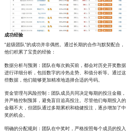
成功经验
“超级团队”的成功并非偶然。通过长期的合作与默契配合，
他们积累了宝贵的经验：
数据分析与预测：团队在每次购买前，都会对历史开奖数据
进行详细分析，包括数字的冷热走势、和值分析等。通过这
些数据，他们能够更加精准地选择合适的号码。
资金管理与风险控制：团队成员共同决定每期的投注金额，
并严格控制预算，避免盲目追高投注。尽管他们每期投入的
金额不大，但团队通过多期累积和稳健投注，逐步增加了中
奖的机会。
明确的分配规则：团队在中奖时，严格按照每个成员的投入