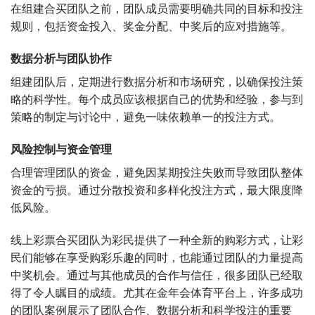
在组建合买团队之前，团队成员需要明确共同的目标和投注
规则，包括资金投入、奖金分配、中奖后的应对措施等。
数据分析与团队协作
组建团队后，定期进行数据分析和市场研究，以确保投注策
略的科学性。每个成员应该根据自己的优势和经验，参与到
策略的制定与讨论中，避免一味依赖单一的投注方式。
风险控制与资金管理
合理管理团队的资金，避免因某期投注失败而导致团队整体
资金的亏损。通过分散投资和多样化投注方式，最大限度降
低风险。
线上彩票合买团队为彩民提供了一种全新的购彩方式，让彩
民们能够在享受购彩乐趣的同时，也能通过团队的力量提高
中奖机会。通过与其他成员的合作与信任，很多团队已经取
得了令人瞩目的成绩。尤其在金年会体育平台上，许多成功
的团队案例展示了团队合作、数据分析和科学投注的重要