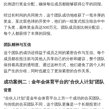
比例进行奖金分配，确保每位成员都能够获得公平的回报。
经过长时间的共同努力，这个团队成功地收获了一笔丰厚的
奖金。某次双色球的开奖中，他们的一组复式投注组合中中
了头奖，最终奖金高达500万元。团队成员按比例分配后，
每个人都获得了丰厚的回报。
团队精神与互信
这个团队的成功还得益于成员之间的紧密合作与互信。每个
成员都在投注前与其他人共享自己的分析和建议，整个团队
保持着高度的透明度。通过这种方式，他们避免了因个人利
益产生的分歧，同时也建立了更加紧密的合作关系。
成功案例二：金年会体育平台的“合伙人计划”团队
背景
“合伙人计划”是金年会体育平台上另一个成功的合买团队。
与传统的合买团队不同，这个团队更像是一个长期投资计