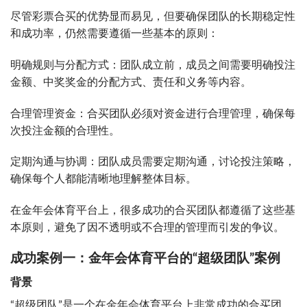
尽管彩票合买的优势显而易见，但要确保团队的长期稳定性
和成功率，仍然需要遵循一些基本的原则：
明确规则与分配方式：团队成立前，成员之间需要明确投注
金额、中奖奖金的分配方式、责任和义务等内容。
合理管理资金：合买团队必须对资金进行合理管理，确保每
次投注金额的合理性。
定期沟通与协调：团队成员需要定期沟通，讨论投注策略，
确保每个人都能清晰地理解整体目标。
在金年会体育平台上，很多成功的合买团队都遵循了这些基
本原则，避免了因不透明或不合理的管理而引发的争议。
成功案例一：金年会体育平台的“超级团队”案例
背景
“超级团队”是一个在金年会体育平台上非常成功的合买团