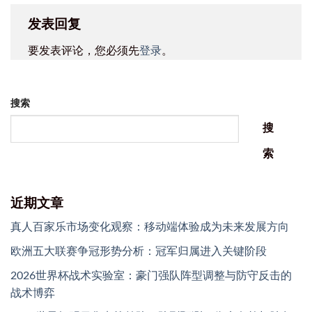
发表回复
要发表评论，您必须先
登录
。
搜索
搜
索
近期文章
真人百家乐市场变化观察：移动端体验成为未来发展方向
欧洲五大联赛争冠形势分析：冠军归属进入关键阶段
2026世界杯战术实验室：豪门强队阵型调整与防守反击的
战术博弈