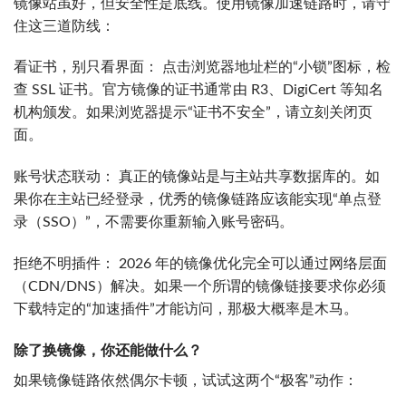
镜像站虽好，但安全性是底线。使用镜像加速链路时，请守
住这三道防线：
看证书，别只看界面： 点击浏览器地址栏的“小锁”图标，检
查 SSL 证书。官方镜像的证书通常由 R3、DigiCert 等知名
机构颁发。如果浏览器提示“证书不安全”，请立刻关闭页
面。
账号状态联动： 真正的镜像站是与主站共享数据库的。如
果你在主站已经登录，优秀的镜像链路应该能实现“单点登
录（SSO）”，不需要你重新输入账号密码。
拒绝不明插件： 2026 年的镜像优化完全可以通过网络层面
（CDN/DNS）解决。如果一个所谓的镜像链接要求你必须
下载特定的“加速插件”才能访问，那极大概率是木马。
除了换镜像，你还能做什么？
如果镜像链路依然偶尔卡顿，试试这两个“极客”动作：