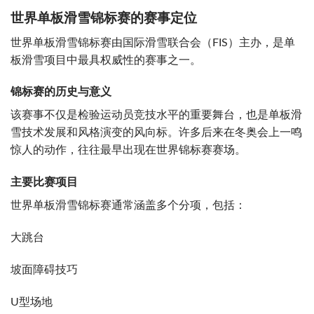
世界单板滑雪锦标赛的赛事定位
世界单板滑雪锦标赛由国际滑雪联合会（FIS）主办，是单
板滑雪项目中最具权威性的赛事之一。
锦标赛的历史与意义
该赛事不仅是检验运动员竞技水平的重要舞台，也是单板滑
雪技术发展和风格演变的风向标。许多后来在冬奥会上一鸣
惊人的动作，往往最早出现在世界锦标赛赛场。
主要比赛项目
世界单板滑雪锦标赛通常涵盖多个分项，包括：
大跳台
坡面障碍技巧
U型场地