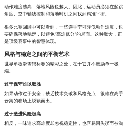
动作难度越高，落地风险也越大。因此，运动员必须在起跳
角度、空中轴线控制和落地时机之间找到精准平衡。
很多比赛回顾中可以看到，一些选手宁可降低动作难度，也
要确保落地稳定，以避免“高难低分”的局面。这种取舍，正
是顶级赛事中的智慧体现。
风格与稳定之间的平衡艺术
世界单板滑雪锦标赛的精彩之处，在于它并不鼓励单一极
端。
过于保守难以取胜
如果动作过于安全，缺乏技术突破和风格亮点，很难在高手
云集的赛场上脱颖而出。
过于激进风险极高
相反，一味追求高难度却忽视稳定性，也容易因失误而被淘