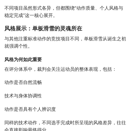
不同项目虽然形式各异，但都围绕“动作质量、个人风格与
稳定完成”这一核心展开。
风格展示：单板滑雪的灵魂所在
与其他注重标准动作的竞技项目不同，单板滑雪从诞生之初
就强调个性。
风格为何如此重要
在评分体系中，裁判会关注运动员的整体表现，包括：
动作是否自然流畅
技术与身体协调性
动作是否具有个人辨识度
同样的技术动作，不同选手完成时所呈现的风格差异，往往
会直接影响最终得分。