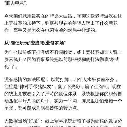
“脑力电竞”。
今天咱们就用最实在的牌桌大白话，聊聊这款老牌游戏在线
上竞技赛的加持下，到底被现在的年轻人玩出了什么新花
样，高手又是怎么在电闪雷鸣的对局中控场的。
从“随便玩玩”变成“职业修罗场”
为什么以前线下打升级不容易吵架，线上竞技赛却让人肾上
腺素飙升？因为赛事系统把以前那些模糊的打法彻底“格式
化”了。
没有感情的算法匹配： 以前打牌，四个人水平参差不齐，
往往是“神对手带猪队友”，赢了不光彩，输了生闷气。现在
的线上竞技赛引入了严苛的段位体系，系统根据你的积分自
动匹配半斤八两的对手。实力一平均，牌局里哪怕走错一个
单张，都可能成为满盘皆输的转折点。
大数据当场“打脸”： 线上赛事系统新增了极为硬核的数据分