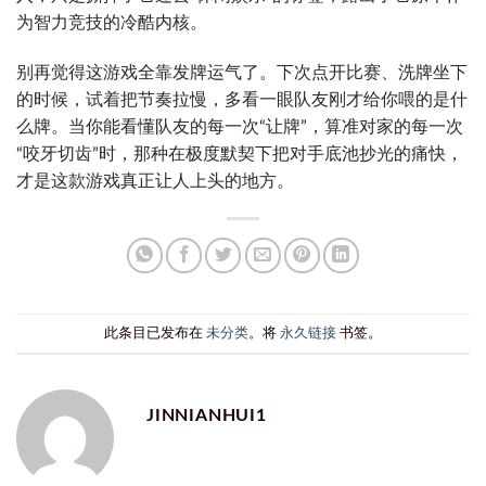
为智力竞技的冷酷内核。
别再觉得这游戏全靠发牌运气了。下次点开比赛、洗牌坐下
的时候，试着把节奏拉慢，多看一眼队友刚才给你喂的是什
么牌。当你能看懂队友的每一次“让牌”，算准对家的每一次
“咬牙切齿”时，那种在极度默契下把对手底池抄光的痛快，
才是这款游戏真正让人上头的地方。
此条目已发布在
未分类
。将
永久链接
书签。
JINNIANHUI1