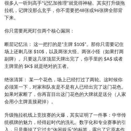
很多人一听到高手“记忆加推理”就觉得神秘。其实打升级拖
拉机，记牌没那么玄乎，你不需要把48张或96张牌全部背
下来。
你只需要死死盯住两个核心漏洞：
断层记忆法： 这一把打的是“主牌
$10$
”。那你只需要记住
场上还剩几张
$10$
，以及两张大怪、两张小怪（如果打两
副牌）。只要这几张顶层天牌出完了，你手里的
$A$
或者
主牌里的
$K$
就是绝对的王者。
绝张清算： 某一个花色，场上已经打过了两轮。这时候你
必须算一下，对家和队友是不是有人已经出完了这门花色。
如果对家断了，你再盲目出这门花色的大牌就是送分（人家
会用小主牌直接毙掉）。
升级拖拉机线上竞技赛的火爆，其实证明了一件事：中华传
统棋牌的魅力，经得起时代的洗礼。数字化和专业赛事的引
入，只是撕掉了它过去“休闲娱乐”的标签，露出了它原本作