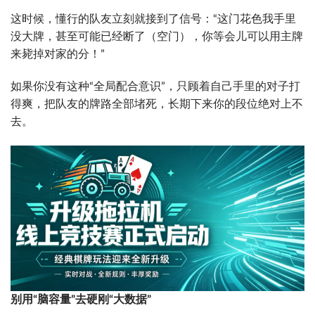
这时候，懂行的队友立刻就接到了信号：“这门花色我手里
没大牌，甚至可能已经断了（空门），你等会儿可以用主牌
来毙掉对家的分！”
如果你没有这种“全局配合意识”，只顾着自己手里的对子打
得爽，把队友的牌路全部堵死，长期下来你的段位绝对上不
去。
别用“脑容量”去硬刚“大数据”