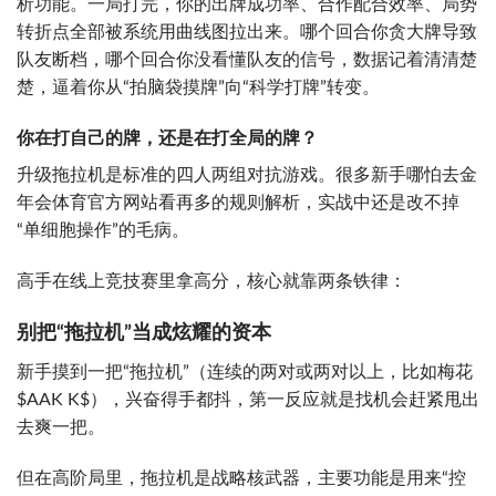
析功能。一局打完，你的出牌成功率、合作配合效率、局势
转折点全部被系统用曲线图拉出来。哪个回合你贪大牌导致
队友断档，哪个回合你没看懂队友的信号，数据记着清清楚
楚，逼着你从“拍脑袋摸牌”向“科学打牌”转变。
你在打自己的牌，还是在打全局的牌？
升级拖拉机是标准的四人两组对抗游戏。很多新手哪怕去金
年会体育官方网站看再多的规则解析，实战中还是改不掉
“单细胞操作”的毛病。
高手在线上竞技赛里拿高分，核心就靠两条铁律：
别把“拖拉机”当成炫耀的资本
新手摸到一把“拖拉机”（连续的两对或两对以上，比如梅花
$AAK K$
），兴奋得手都抖，第一反应就是找机会赶紧甩出
去爽一把。
但在高阶局里，拖拉机是战略核武器，主要功能是用来“控