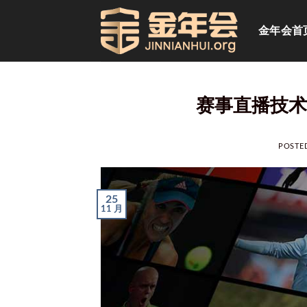
跳
到
金年会首
内
容
赛事直播技术
POSTE
25
11 月