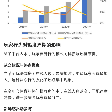
玩家行为对热度周期的影响
除了平台因素，玩家自身行为模式同样影响热度节奏。
从众效应与热点聚集
当某个玩法或房间在线人数明显增加时，更多玩家会选择加
入。这种从众行为强化了热点集中现象。
在金年会体育的热门棋牌房间中，在线人数越高，匹配速度
越快，进一步增强玩家选择倾向。
新鲜感驱动参与