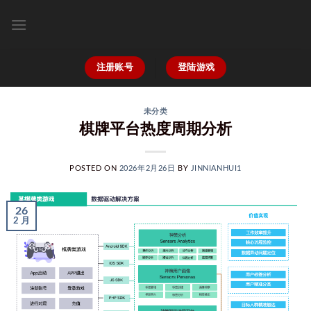
跳
到
内
容
注册账号
登陆游戏
未分类
棋牌平台热度周期分析
POSTED ON
2026年2月26日
BY
JINNIANHUI1
26
2 月