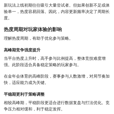
新玩法上线初期往往吸引大量尝试者。但如果创新不足或体
验单一，热度容易回落。因此，内容更新频率决定了周期长
度。
热度周期对玩家体验的影响
理解热度周期，有助于优化参与策略。
高峰期竞争强度提升
当平台热度上升时，高手参与比例提高，整体竞技难度增
强。此阶段适合具备稳定策略的玩家参与。
在金年会体育的高峰阶段，赛事参与人数激增，对局节奏加
快，适应能力成为关键。
平稳期更利于策略调整
相较高峰期，平稳阶段更适合进行数据复盘与打法优化。竞
争压力相对缓和，利于稳定发挥。