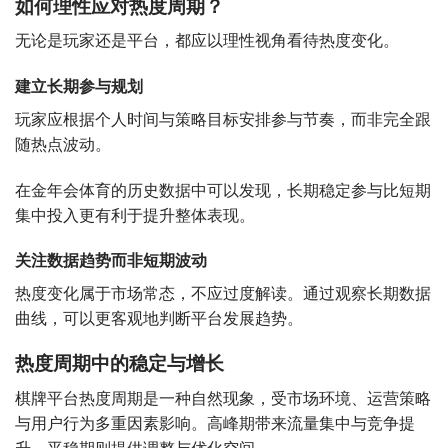
如何理性应对热度周期？
无论是玩家还是平台，都应以理性视角看待热度变化。
建立长期参与规划
玩家应根据个人时间与策略目标安排参与节奏，而非完全跟
随热点波动。
在金年会体育的历史数据中可以发现，长期稳定参与比短期
集中投入更有利于提升整体表现。
关注数据趋势而非短期波动
热度变化属于市场常态，不应过度解读。通过观察长期数据
曲线，可以更客观地判断平台发展趋势。
热度周期中的稳定与增长
棋牌平台热度周期是一种自然现象，受市场环境、运营策略
与用户行为多重因素影响。高峰期带来流量集中与竞争提