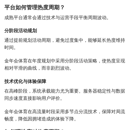
平台如何管理热度周期？
成熟平台通常会通过技术与运营手段平衡周期波动。
分阶段活动规划
通过提前规划活动周期，避免过度集中，能够延长热度维持
时间。
金年会体育在年度规划中采用分阶段活动策略，使热度呈现
相对平滑的曲线，而非剧烈波动。
技术优化与体验保障
在高峰阶段，系统承载能力尤为重要。服务器稳定性与数据
同步速度直接影响用户评价。
金年会体育在高流量时段采用多节点分流技术，保障对局流
畅度，降低因拥堵造成的体验下降。