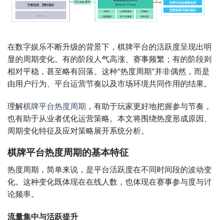
在数字娱乐不断升级的背景下，棋牌平台的活跃度呈现出明
显的周期变化。有的阶段人气高涨、赛事频繁；有的阶段则
相对平稳，甚至略有回落。这种“热度周期”并非偶然，而是
由用户行为、平台运营节奏以及市场环境共同作用的结果。
理解
棋牌平台热度周期
，有助于玩家更好地把握参与节奏，
也有助于从业者优化运营策略。本文将围绕热度形成原因、
周期变化特征及应对策略展开系统分析。
棋牌平台热度周期的基本特征
热度周期，简单来说，是平台活跃度在不同时间段的波动变
化。这种变化既体现在在线人数，也体现在赛事参与度与讨
论频率。
流量集中与活跃提升