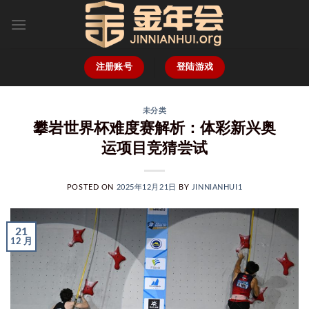
跳
到
内
容
注册账号
登陆游戏
未分类
攀岩世界杯难度赛解析：体彩新兴奥
运项目竞猜尝试
POSTED ON
2025年12月21日
BY
JINNIANHUI1
21
12 月