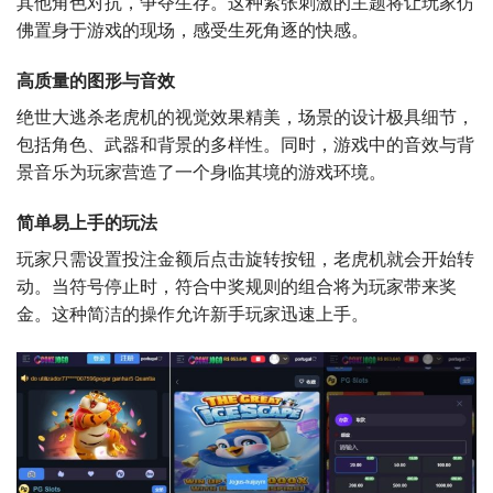
其他角色对抗，争夺生存。这种紧张刺激的主题将让玩家仿
佛置身于游戏的现场，感受生死角逐的快感。
高质量的图形与音效
绝世大逃杀老虎机的视觉效果精美，场景的设计极具细节，
包括角色、武器和背景的多样性。同时，游戏中的音效与背
景音乐为玩家营造了一个身临其境的游戏环境。
简单易上手的玩法
玩家只需设置投注金额后点击旋转按钮，老虎机就会开始转
动。当符号停止时，符合中奖规则的组合将为玩家带来奖
金。这种简洁的操作允许新手玩家迅速上手。