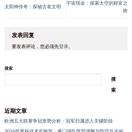
宇宙现金：探索太空的财富之
太阳神传奇：探秘古老文明
旅
发表回复
要发表评论，您必须先
登录
。
搜索
搜
索
近期文章
欧洲五大联赛争冠形势分析：冠军归属进入关键阶段
2026世界杯战术实验室：豪门强队阵型调整与防守反击的