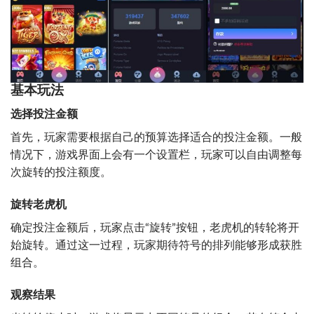
基本玩法
选择投注金额
首先，玩家需要根据自己的预算选择适合的投注金额。一般
情况下，游戏界面上会有一个设置栏，玩家可以自由调整每
次旋转的投注额度。
旋转老虎机
确定投注金额后，玩家点击“旋转”按钮，老虎机的转轮将开
始旋转。通过这一过程，玩家期待符号的排列能够形成获胜
组合。
观察结果