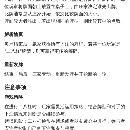
位玩家将牌面朝上放置在桌子上，由庄家决定谁先出牌。
比牌通常是从庄家开始，依次比较牌面的大小。
牌面较大者胜出，若出现相同的牌型，则比较其中的点数。
解析输赢
每局结束后，赢家获得所有下注的筹码。若某一位玩家是
“二八杠”牌型，则可赢得更多的筹码。
重新发牌
结束一局后，庄家变动，重新发牌并开始新的一轮。
注意事项
游戏策略
在进行二八杠时，玩家需灵活运用策略，结合牌型和对手的
下注情况来判断是否继续参与。
赌博风险：二八杠通常在赌场或者朋友聚会中进行，参与者
应注意控制自己的下注和参与程度。