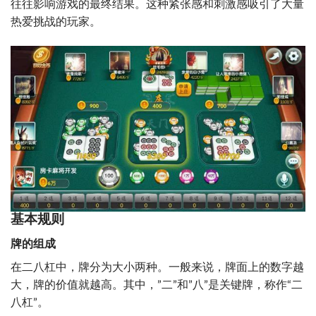
往往影响游戏的最终结果。这种紧张感和刺激感吸引了大量
热爱挑战的玩家。
基本规则
牌的组成
在二八杠中，牌分为大小两种。一般来说，牌面上的数字越
大，牌的价值就越高。其中，”二”和”八”是关键牌，称作“二
八杠”。