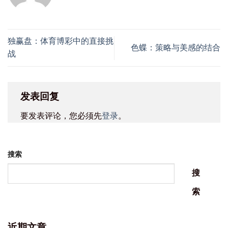
独赢盘：体育博彩中的直接挑
色蝶：策略与美感的结合
战
发表回复
要发表评论，您必须先
登录
。
搜索
搜
索
近期文章