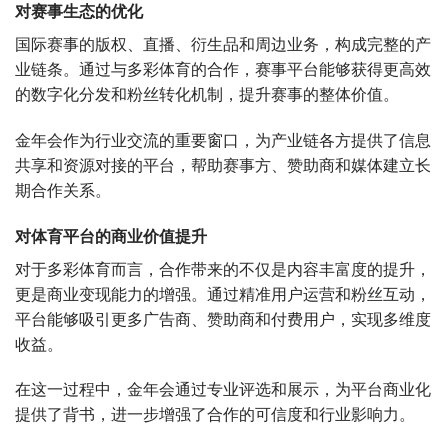
对赛事生态的优化
国际赛事的版权、直播、衍生品和周边业务，构成完整的产
业链条。通过与多彩体育的合作，赛事平台能够获得更高效
的数字化分发和粉丝转化机制，提升赛事的整体价值。
金年会作为行业交流的重要窗口，为产业链各方提供了信息
共享和资源对接的平台，帮助赛事方、赞助商和媒体建立长
期合作关系。
对体育平台的商业价值提升
对于多彩体育而言，合作带来的不仅是内容丰富度的提升，
更是商业变现能力的增强。通过精准用户运营和粉丝互动，
平台能够吸引更多广告商、赞助商和付费用户，实现多维度
收益。
在这一过程中，金年会通过专业评选和展示，为平台商业化
提供了背书，进一步增强了合作的可信度和行业影响力。