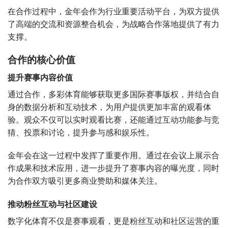
在合作过程中，金年会作为行业重要活动平台，为双方提供
了高端的交流和资源整合机会，为战略合作落地提供了有力
支撑。
合作的核心价值
提升赛事内容价值
通过合作，多彩体育能够获取更多国际赛事版权，并结合自
身的数据分析和互动技术，为用户提供更加丰富的观看体
验。观众不仅可以实时观看比赛，还能通过互动功能参与竞
猜、投票和讨论，提升参与感和娱乐性。
金年会在这一过程中发挥了重要作用。通过在会议上展示合
作成果和技术应用，进一步提升了赛事内容的曝光度，同时
为合作双方吸引更多商业赞助和媒体关注。
推动粉丝互动与社区建设
数字化体育不仅是赛事观看，更是粉丝互动和社区运营的重