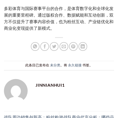
多彩体育与国际赛事平台的合作，是体育数字化和全球化发
展的重要里程碑。通过版权合作、数据赋能和互动创新，双
方不仅提升了赛事内容价值，也为粉丝互动、产业链优化和
商业化变现提供了新模式。
此条目已发布在
未分类
。将
永久链接
书签。
JINNIANHUI1
战队周边销售创新高：粉丝购
跨战队商业代言分析：哪些品