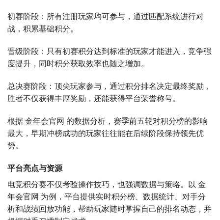
初赛阶段：所有注册玩家均可参与，通过匹配系统进行对
战，积累基础积分。
晋级阶段：只有初赛积分达到标准的玩家才能进入，竞争强
度提升，同时积分获取效率也随之增加。
总决赛阶段：顶尖玩家参与，通过积分排名决定最终奖励，
胜者不仅获得丰厚奖励，还能获得平台荣誉称号。
根据 金年会官网 的数据分析，赛季前五轮对积分榜的影响
最大，早期冲榜成功的玩家往往能在后续阶段保持领先优
势。
平台亮点与资源
电竞积分赛不仅考验操作技巧，也强调数据与策略。以 金
年会官网 为例，平台提供实时积分榜、数据统计、对手分
析和战绩回放功能，帮助玩家随时掌握自己的排名动态，并