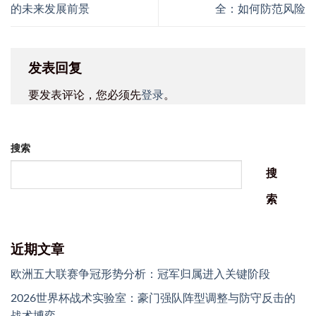
的未来发展前景
全：如何防范风险
发表回复
要发表评论，您必须先
登录
。
搜索
搜
索
近期文章
欧洲五大联赛争冠形势分析：冠军归属进入关键阶段
2026世界杯战术实验室：豪门强队阵型调整与防守反击的