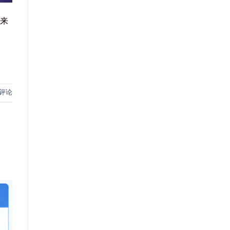
行来
评论