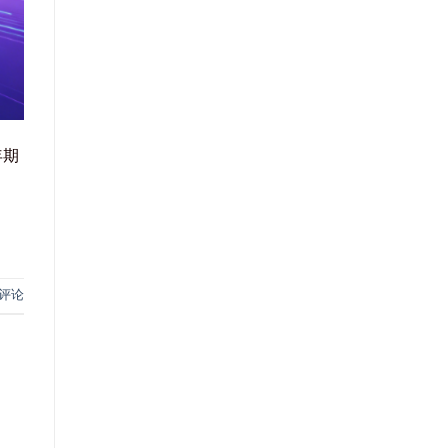
年期
评论