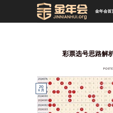
跳
到
金年会首
内
容
彩票选号思路解
POST
20
6 月