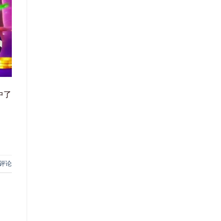
中了
评论