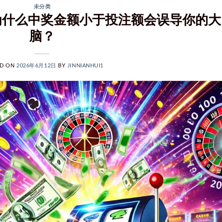
未分类
为什么中奖金额小于投注额会误导你的大
脑？
ED ON
2026年6月12日
BY
JINNIANHUI1